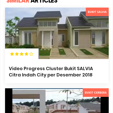
SIMILAR
ARTICLES
BUKIT SALVIA
Video Progress Cluster Bukit SALVIA
Citra Indah City per Desember 2018
BUKIT CERBERA