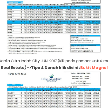
Dahlia Citra Indah City JUNI 2017 (Klik pada gambar untuk
Real Estate) ->
Tipe & Denah klik disini
:
Bukit Magnol