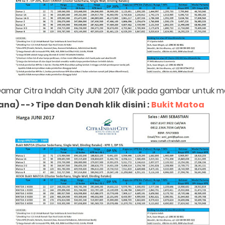
Damar Citra Indah City JUNI 2017 (Klik pada gambar untuk
hana)
-->
Tipe dan Denah klik disini
:
Bukit Matoa