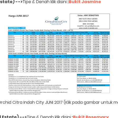
Estate)
-->
Tipe & Denah klik disini
:
Bukit Jasmine
Orchid Citra Indah City JUNI 2017 (Klik pada gambar untuk
 Estate)
-->
Tipe & Denah klik disini
:
Bukit Rosemary