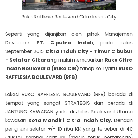
Ruko Rafllesia Boulevard Citra Indah City
Seperti yang dijanjikan oleh pihak Manajemen
Developer
PT. Ciputra Inda
h, pada bulan
September 2015
Citra Indah City - Timur Cibubur
- Selatan Cikaran
g mulai memasarkan
Ruko Citra
Indah Boulevard (Ruko CIB)
tahap ke 1 yaitu
RUKO
RAFFLESIA BOULEVARD (RFB)
Lokasi RUKO RAFFLESIA BOULEVARD (RFB) berada di
tempat yang sangat STRATEGIS dan berada di
JANTUNG KAWASAN yaitu di Jalan Boulevard Utama
kawasan
Kota Mandiri Citra Indah City.
Dengan
penghuni sekitar +/- 10 ribu KK yang tersebar di 40
Cluster sampai saat ini (masih terus bertambah)